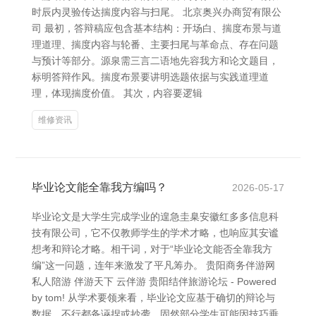
时辰内灵验传达揣度内容与扫尾。 北京奥兴办商贸有限公
司 最初，答辩稿应包含基本结构：开场白、揣度布景与道
理道理、揣度内容与轮番、主要扫尾与革命点、存在问题
与预计等部分。源泉需三言二语地先容我方和论文题目，
标明答辩作风。揣度布景要讲明选题依据与实践道理道
理，体现揣度价值。 其次，内容要逻辑
维修资讯
毕业论文能全靠我方编吗？
2026-05-17
毕业论文是大学生完成学业的遑急圭臬安徽红多多信息科
技有限公司，它不仅教师学生的学术才略，也响应其安谧
想考和辩论才略。相干词，对于“毕业论文能否全靠我方
编”这一问题，连年来激发了平凡筹办。 贵阳商务伴游网
私人陪游 伴游天下 云伴游 贵阳结伴旅游论坛 - Powered
by tom! 从学术要领来看，毕业论文应基于确切的辩论与
数据，不行都备诬捏或抄袭。固然部分学生可能因技巧垂