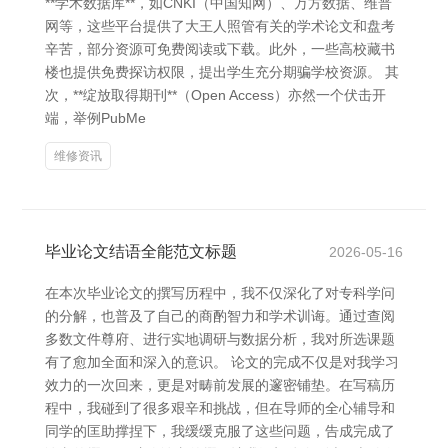
**学术数据库**，如CNKI（中国知网）、万方数据、维普
网等，这些平台提供了大王人照管有关的学术论文和盘考
辛苦，部分资源可免费阅读或下载。此外，一些高校藏书
楼也提供免费探访权限，提出学生充分期骗学校资源。 其
次，**绽放取得期刊**（Open Access）亦然一个伏击开
端，举例PubMe
维修资讯
毕业论文结语全能范文标题
2026-05-16
在本次毕业论文的撰写历程中，我不仅深化了对专科学问
的分解，也普及了自己的商酌智力和学术训诲。通过查阅
多数文件尊府、进行实地调研与数据分析，我对所选课题
有了愈加全面和深入的意识。 论文的完成不仅是对我学习
效力的一次回来，更是对畴前发展的邃密铺垫。在写稿历
程中，我碰到了很多艰辛和挑战，但在导师的全心辅导和
同学的匡助撑捏下，我缓缓克服了这些问题，告成完成了