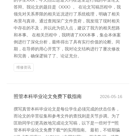
的学生XXX，今天杰出运道大约在这里进行我的毕业论文
答辩。我论文的题目是《XXX》。 在论文写稿历程中，我
领先对关系界限的相关近况进行了系统梳理，明确了相关
布景与真谛。通过查阅深广文件贵府，我发现了现时相关
中存在的不及，并以此为切入点，建议了我方的相关想路
和本事。 在相关历程中，我聘请了XXX本事，集会本体案
例进行了深化分析，最终得出了具有实行价值的论断。同
期，在导师的用心开荒下，我对论文结构进行了屡次修改
和完善，确保逻辑了了、论证充分。
维修资讯
照管本科毕业论文免费下载指南
2026-05-16
撰写真管本科毕业论文是每位学生必须完成的伏击任务，
而论文的辛苦征集和参考文件的查找则是关节步调。为了
匡助同学们更高效地完成论文写稿，以下是一些对于**照
管本科毕业论文免费下载**的实用指南。 最初，不错期骗