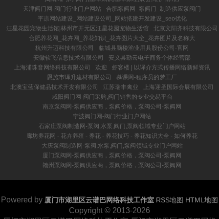
天津阀门网-阀门行业门户网站
合肥泵阀网_泵阀门_制造供应泵阀门
平凉网站建设_网站建设公司_网站搭建开发建设_seo优化
汪星花园宠物生活馆|林州市开元区汪星花园宠物生活馆
北京文阳齐科技有限公司
合肥养花网_花卉网_养花知识_花卉图片大全_花卉图片及名称大
杭州升迈科技有限公司
临城县脑楼渔业用具股份公司-官网
安徽软飞信息技术有限公司
安义县勤云电子商务个体经营部
上海浦珠音网络科技有限公司
欢迎
虾客楼 | 以译介方式传播网络新鲜资讯
恩施市译升建材有限公司
慕课网-程序员的梦工厂
北澳宝蓝保健品技术开发有限公司
江苏瑞丰禽业
上海迎圣国际会展有限公司
咸阳阀门网-阀门采购,阀门销售的专业交易平台
南京泵阀网-泵阀供应商，泵阀价格，泵阀公司-泵阀网
宁波阀门网-阀门行业门户网站
石家庄泵阀制造网-泵阀,水泵,阀门,泵阀领域专业门户网站
廊坊养花网 - 花卉养殖 - 养花 - 养花技巧 - 养花知识大全 - 如何养花
大庆泵阀制造网-泵阀,水泵,阀门,泵阀领域专业门户网站
厦门泵阀网-泵阀供应商，泵阀价格，泵阀公司-泵阀网
赣州泵阀网-泵阀供应商，泵阀价格，泵阀公司-泵阀网
Powered by
厦门市湖里区云谱巴网络科技工作室
RSS地图
HTML地图
Copyright
© 2013-2026