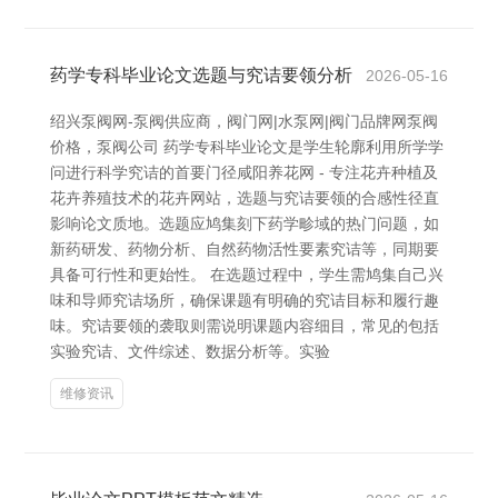
药学专科毕业论文选题与究诘要领分析
2026-05-16
绍兴泵阀网-泵阀供应商，阀门网|水泵网|阀门品牌网泵阀
价格，泵阀公司 药学专科毕业论文是学生轮廓利用所学学
问进行科学究诘的首要门径咸阳养花网 - 专注花卉种植及
花卉养殖技术的花卉网站，选题与究诘要领的合感性径直
影响论文质地。选题应鸠集刻下药学畛域的热门问题，如
新药研发、药物分析、自然药物活性要素究诘等，同期要
具备可行性和更始性。 在选题过程中，学生需鸠集自己兴
味和导师究诘场所，确保课题有明确的究诘目标和履行趣
味。究诘要领的袭取则需说明课题内容细目，常见的包括
实验究诘、文件综述、数据分析等。实验
维修资讯