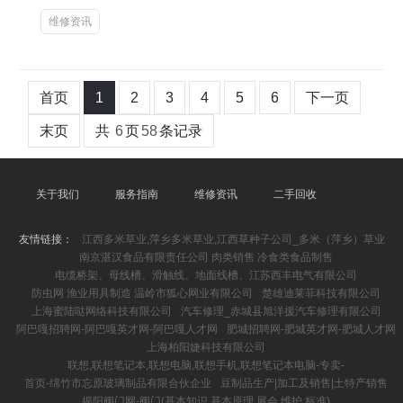
维修资讯
首页
1
2
3
4
5
6
下一页
末页
共
6
页
58
条记录
关于我们
服务指南
维修资讯
二手回收
友情链接：
江西多米草业,萍乡多米草业,江西草种子公司_多米（萍乡）草业
南京湛汉食品有限责任公司 肉类销售 冷食类食品制售
电缆桥架、母线槽、滑触线、地面线槽、江苏西丰电气有限公司
防虫网 渔业用具制造 温岭市狐心网业有限公司
楚雄迪莱菲科技有限公司
上海蜜陆哒网络科技有限公司
汽车修理_赤城县旭洋援汽车修理有限公司
阿巴嘎招聘网-阿巴嘎英才网-阿巴嘎人才网
肥城招聘网-肥城英才网-肥城人才网
上海柏阳婕科技有限公司
联想,联想笔记本,联想电脑,联想手机,联想笔记本电脑-专卖-
首页-绵竹市忘原玻璃制品有限合伙企业
豆制品生产|加工及销售|土特产销售
揭阳阀门网-阀门(基本知识,基本原理,展会,维护,标准)