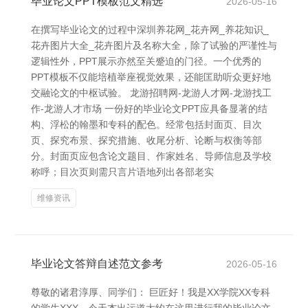
毕业论文PPT模板范文精选
2026-05-16
在撰写毕业论文的过程中深圳养花网_花卉网_养花知识_
花卉图片大全_花卉图片及名称大全，除了试验的严谨性与
逻辑性外，PPT展示亦然至关蹙迫的门径。一个优秀的
PPT模板不仅能培植举座视觉效果，还能匡助听众更好地
交融论文的中枢试验。 龙游招聘网-龙游人才网-龙游找工
作-龙游人才市场 一份好的毕业论文PPT应具备显著的结
构、浮松的翰墨和专科的配色。经常包括封面页、目次
页、探究布景、探究措施、收尾分析、论断与权衡等部
分。封面页应包含论文题目、作家姓名、导师信息及学校
称呼；目次页则需只言片语地列出各部老实
维修资讯
毕业论文答辩自述范文参考
2026-05-16
尊敬的诸君淳厚、同学们： 巨匠好！我是XX学院XX专科