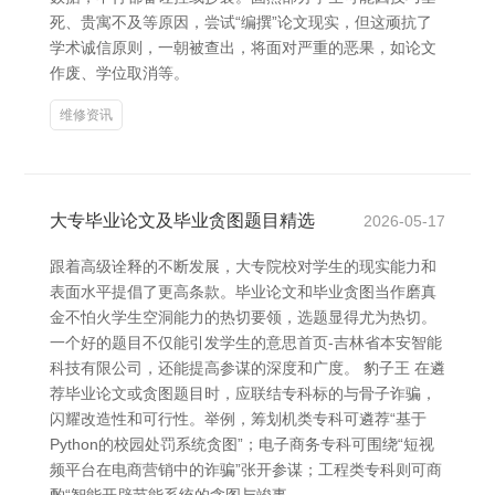
死、贵寓不及等原因，尝试“编撰”论文现实，但这顽抗了
学术诚信原则，一朝被查出，将面对严重的恶果，如论文
作废、学位取消等。
维修资讯
大专毕业论文及毕业贪图题目精选
2026-05-17
跟着高级诠释的不断发展，大专院校对学生的现实能力和
表面水平提倡了更高条款。毕业论文和毕业贪图当作磨真
金不怕火学生空洞能力的热切要领，选题显得尤为热切。
一个好的题目不仅能引发学生的意思首页-吉林省本安智能
科技有限公司，还能提高参谋的深度和广度。 豹子王 在遴
荐毕业论文或贪图题目时，应联结专科标的与骨子诈骗，
闪耀改造性和可行性。举例，筹划机类专科可遴荐“基于
Python的校园处罚系统贪图”；电子商务专科可围绕“短视
频平台在电商营销中的诈骗”张开参谋；工程类专科则可商