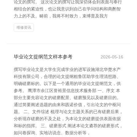
论文的撰写。 这次论文的撰写让我深切体会到表面与奉行
相结合的紧迫性，也让我意识到自己在学问结构和商酌智
力上的不及。畴前，我将不时致力，束缚普及我方
维修资讯
毕业论文提纲范文样本参考
2026-05-16
撰写毕业论文是大学生完成学业的进军设施湖北华楚水产
科技有限公司，合理的论文提纲粗鲁匡助学生理清想路、
明确磋磨标的。以下是一个通用的毕业论文提纲范文，供
参考。 鹰潭市余江区誉裕景信息技术服务部 一、序文 本
部分主要先容论文的磋磨配景、磋磨预见以及磋磨目的。
通过简要阐述选题的由来和践诺价值，引出论文的中枢问
题。 二、文件综述 梳理与论文主题关系的已有磋磨后果，
分析现存磋磨的不及之处，为本论文的磋磨提供表面依据
和标的指挥。 三、磋磨形式 阐述本论文遴荐的磋磨形式，
如问卷探询、实地访说念、数据分析等，