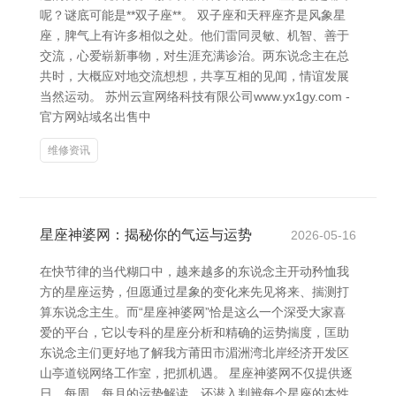
呢？谜底可能是**双子座**。 双子座和天秤座齐是风象星
座，脾气上有许多相似之处。他们雷同灵敏、机智、善于
交流，心爱崭新事物，对生涯充满诊治。两东说念主在总
共时，大概应对地交流想想，共享互相的见闻，情谊发展
当然运动。 苏州云宣网络科技有限公司www.yx1gy.com -
官方网站域名出售中
维修资讯
星座神婆网：揭秘你的气运与运势
2026-05-16
在快节律的当代糊口中，越来越多的东说念主开动矜恤我
方的星座运势，但愿通过星象的变化来先见将来、揣测打
算东说念主生。而“星座神婆网”恰是这么一个深受大家喜
爱的平台，它以专科的星座分析和精确的运势揣度，匡助
东说念主们更好地了解我方莆田市湄洲湾北岸经济开发区
山亭道锐网络工作室，把抓机遇。 星座神婆网不仅提供逐
日、每周、每月的运势解读，还潜入判辨每个星座的本性