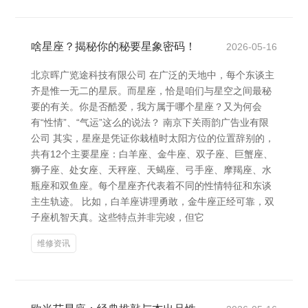
啥星座？揭秘你的秘要星象密码！
2026-05-16
北京晖广览途科技有限公司 在广泛的天地中，每个东谈主
齐是惟一无二的星辰。而星座，恰是咱们与星空之间最秘
要的有关。你是否酷爱，我方属于哪个星座？又为何会
有“性情”、“气运”这么的说法？ 南京下关雨韵广告业有限
公司 其实，星座是凭证你栽植时太阳方位的位置辞别的，
共有12个主要星座：白羊座、金牛座、双子座、巨蟹座、
狮子座、处女座、天秤座、天蝎座、弓手座、摩羯座、水
瓶座和双鱼座。每个星座齐代表着不同的性情特征和东谈
主生轨迹。 比如，白羊座讲理勇敢，金牛座正经可靠，双
子座机智天真。这些特点并非完竣，但它
维修资讯