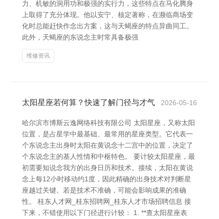
力、机敏的洞用功和极强的实行力，这些特点在马化腾身
上取得了充分体现。他以安宁、核定著称，在濒临商场变
化时总能赶快作念出方案，这与天蝎座的特点异曲同工。
此外，天蝎座的东说念主时常具备极强
维修资讯
太阳星座若何算？快速了解门径与才气
2026-05-16
哈尔滨市博斯云逸网络科技有限公司 太阳星座，又称太阳
位置，是占星学中最基础、最常用的星座类型。它代表一
个东说念主出身时太阳在黄说念十二宫中的位置，决定了
个东说念主的基人性情和中枢特色。 要计较太阳星座，最
初需要知说念我方的出身日历和技术。接续，太阳在黄说
念上每12小时移动约1度，因此精确的出身技术对判断星
座越过关键。若是技术不准确，可能会影响成果的准确
性。 桂东人才网_桂东招聘网_桂东人才市场招聘信息 接
下来，不错使用以下门径进行计较： 1. **查太阳星座表