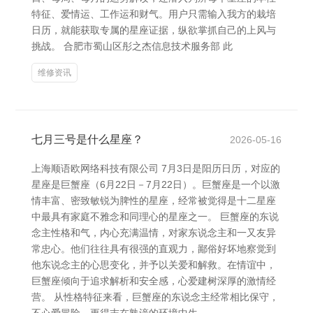
特征、爱情运、工作运和财气。用户只需输入我方的栽培
日历，就能获取专属的星座证据，纵欲掌抓自己的上风与
挑战。 合肥市蜀山区彤之杰信息技术服务部 此
维修资讯
七月三号是什么星座？
2026-05-16
上海顺语欧网络科技有限公司 7月3日是阳历日历，对应的
星座是巨蟹座（6月22日－7月22日）。巨蟹座是一个以激
情丰富、密致敏锐为脾性的星座，经常被觉得是十二星座
中最具有家庭不雅念和同理心的星座之一。 巨蟹座的东说
念主性格和气，内心充满温情，对家东说念主和一又友异
常忠心。他们往往具有很强的直观力，鄙俗好坏地察觉到
他东说念主的心思变化，并予以关爱和解救。在情谊中，
巨蟹座倾向于追求解析和安全感，心爱建树深厚的激情经
营。 从性格特征来看，巨蟹座的东说念主经常相比保守，