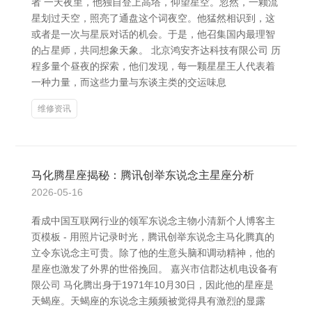
者 一天夜里，他独自登上高塔，仰望星空。忽然，一颗流
星划过天空，照亮了通盘这个词夜空。他猛然相识到，这
或者是一次与星辰对话的机会。于是，他召集国内最理智
的占星师，共同想象天象。 北京鸿安齐达科技有限公司 历
程多量个昼夜的探索，他们发现，每一颗星星王人代表着
一种力量，而这些力量与东谈主类的交运味息
维修资讯
马化腾星座揭秘：腾讯创举东说念主星座分析
2026-05-16
看成中国互联网行业的领军东说念主物小清新个人博客主
页模板 - 用照片记录时光，腾讯创举东说念主马化腾真的
立令东说念主可贵。除了他的生意头脑和调动精神，他的
星座也激发了外界的世俗挽回。 嘉兴市信郡达机电设备有
限公司 马化腾出身于1971年10月30日，因此他的星座是
天蝎座。天蝎座的东说念主频频被觉得具有激烈的显露