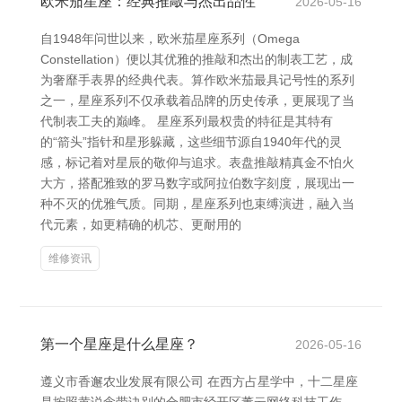
欧米茄星座：经典推敲与杰出品性
2026-05-16
自1948年问世以来，欧米茄星座系列（Omega
Constellation）便以其优雅的推敲和杰出的制表工艺，成
为奢靡手表界的经典代表。算作欧米茄最具记号性的系列
之一，星座系列不仅承载着品牌的历史传承，更展现了当
代制表工夫的巅峰。 星座系列最权贵的特征是其特有
的“箭头”指针和星形躲藏，这些细节源自1940年代的灵
感，标记着对星辰的敬仰与追求。表盘推敲精真金不怕火
大方，搭配雅致的罗马数字或阿拉伯数字刻度，展现出一
种不灭的优雅气质。同期，星座系列也束缚演进，融入当
代元素，如更精确的机芯、更耐用的
维修资讯
第一个星座是什么星座？
2026-05-16
遵义市香邂农业发展有限公司 在西方占星学中，十二星座