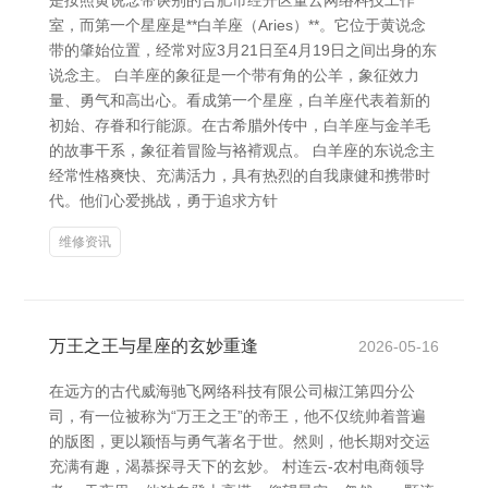
是按照黄说念带诀别的合肥市经开区董云网络科技工作
室，而第一个星座是**白羊座（Aries）**。它位于黄说念
带的肇始位置，经常对应3月21日至4月19日之间出身的东
说念主。 白羊座的象征是一个带有角的公羊，象征效力
量、勇气和高出心。看成第一个星座，白羊座代表着新的
初始、存眷和行能源。在古希腊外传中，白羊座与金羊毛
的故事干系，象征着冒险与袼褙观点。 白羊座的东说念主
经常性格爽快、充满活力，具有热烈的自我康健和携带时
代。他们心爱挑战，勇于追求方针
维修资讯
万王之王与星座的玄妙重逢
2026-05-16
在远方的古代威海驰飞网络科技有限公司椒江第四分公
司，有一位被称为“万王之王”的帝王，他不仅统帅着普遍
的版图，更以颖悟与勇气著名于世。然则，他长期对交运
充满有趣，渴慕探寻天下的玄妙。 村连云-农村电商领导