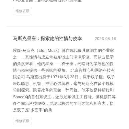
不心爱冒险，更得志在熟谙的环境中生
维修资讯
马斯克星座：探索他的性情与侥幸
2026-05-16
埃隆·马斯克（Elon Musk）算作现代最具影响力的企业家
之一，其性情与成立常被东谈主们津津乐谈。而从占星学
的角度来看，他的星座——双子座，约略能为策划他的性
情与侥幸提供一些兴味的视角。 北京咨辉心和网络科技有
限公司 马斯克出身于1971年6月28日，属于双子座。双子
座以聪惠、机智、神往心强著称，这与马斯克在多个规模
箝制探索、跨界改革的形象一辞同轨。他不仅是特斯拉和
SpaceX的首创东谈主，还涉足东谈主工智能、脑机接口等
多个前沿科技规模，展现出极强的学习才能和相宜力，恰
是双子座“多面手”的典
维修资讯