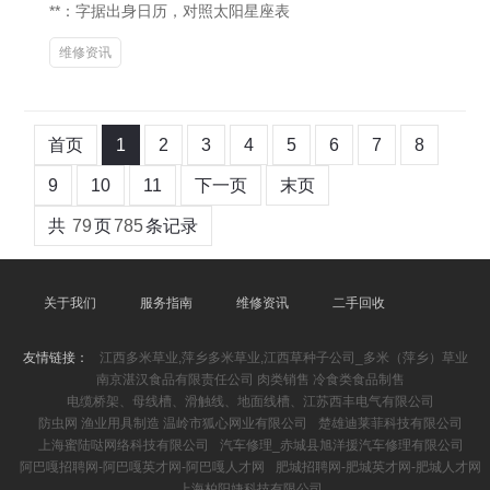
**：字据出身日历，对照太阳星座表
维修资讯
首页
1
2
3
4
5
6
7
8
9
10
11
下一页
末页
共
79
页
785
条记录
关于我们
服务指南
维修资讯
二手回收
友情链接：
江西多米草业,萍乡多米草业,江西草种子公司_多米（萍乡）草业
南京湛汉食品有限责任公司 肉类销售 冷食类食品制售
电缆桥架、母线槽、滑触线、地面线槽、江苏西丰电气有限公司
防虫网 渔业用具制造 温岭市狐心网业有限公司
楚雄迪莱菲科技有限公司
上海蜜陆哒网络科技有限公司
汽车修理_赤城县旭洋援汽车修理有限公司
阿巴嘎招聘网-阿巴嘎英才网-阿巴嘎人才网
肥城招聘网-肥城英才网-肥城人才网
上海柏阳婕科技有限公司