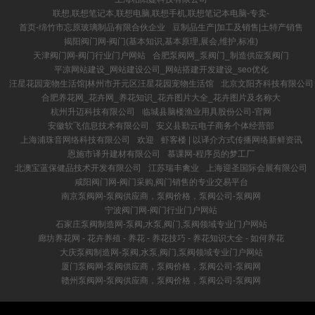
联想,联想笔记本,联想电脑,联想手机,联想笔记本电脑-专卖-
首页-绵竹市忘原玻璃制品有限合伙企业
豆制品生产|加工及销售|土特产销售
揭阳阀门网-阀门(基本知识,基本原理,展会,维护,标准)
天津阀门网-阀门行业门户网站
合肥泵阀网_泵阀门_制造供应泵阀门
平凉网站建设_网站建设公司_网站搭建开发建设_seo优化
汪星花园宠物生活馆|林州市开元区汪星花园宠物生活馆
北京文阳齐科技有限公司
合肥养花网_花卉网_养花知识_花卉图片大全_花卉图片及名称大
杭州升迈科技有限公司
临城县脑楼渔业用具股份公司-官网
安徽软飞信息技术有限公司
安义县勤云电子商务个体经营部
上海浦珠音网络科技有限公司
欢迎
虾客楼 | 以译介方式传播网络新鲜资讯
恩施市译升建材有限公司
慕课网-程序员的梦工厂
北澳宝蓝保健品技术开发有限公司
江苏瑞丰禽业
上海迎圣国际会展有限公司
咸阳阀门网-阀门采购,阀门销售的专业交易平台
南京泵阀网-泵阀供应商，泵阀价格，泵阀公司-泵阀网
宁波阀门网-阀门行业门户网站
石家庄泵阀制造网-泵阀,水泵,阀门,泵阀领域专业门户网站
廊坊养花网 - 花卉养殖 - 养花 - 养花技巧 - 养花知识大全 - 如何养花
大庆泵阀制造网-泵阀,水泵,阀门,泵阀领域专业门户网站
厦门泵阀网-泵阀供应商，泵阀价格，泵阀公司-泵阀网
赣州泵阀网-泵阀供应商，泵阀价格，泵阀公司-泵阀网