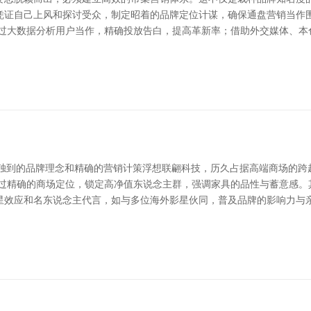
凭证自己上风和探讨受众，制定昭着的品牌定位计谋，确保通盘营销当作
通过大数据分析用户当作，精确投放告白，提高革新率；借助外交媒体、本
借其独到的品牌理念和精确的营销计策浮想联翩科技，历久占据高端商场的跨
通过精确的商场定位，锁定高净值东说念主群，强调家具的品性与蓄意感。
星效应和名东说念主代言，如与多位海外影星伙同，普及品牌的影响力与亲