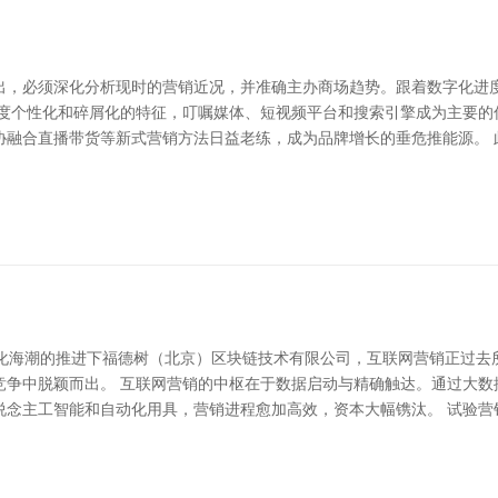
出，必须深化分析现时的营销近况，并准确主办商场趋势。跟着数字化进
高度个性化和碎屑化的特征，叮嘱媒体、短视频平台和搜索引擎成为主要的
协融合直播带货等新式营销方法日益老练，成为品牌增长的垂危推能源。
数字化海潮的推进下福德树（北京）区块链技术有限公司，互联网营销正过
竞争中脱颖而出。 互联网营销的中枢在于数据启动与精确触达。通过大数
说念主工智能和自动化用具，营销进程愈加高效，资本大幅镌汰。 试验营