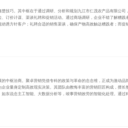
痛楚技巧。其中枢在于通过调研、分析和规划九江市仁茂农产品有限公司
位、订价计谋、渠谈礼聘和促销活动。通过商场调研，企业不错了解糟践
能劝诱方针客户；礼聘合适的销售渠谈，确保产物高效触达糟践者；而促销
展的中枢洽商。聚卓营销凭借专科的政策与革命的念念维，正成为激动品牌
为企业量身定制高效现实决策。其团队由教悔丰富的营销巨匠构成，擅长整
，如东说念主工智能、大数据分析等，竣事营销效劳的智能化处理。通过