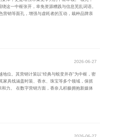
围绕这一中枢张开，幸免资源糟践与信息芜乱词语。
色营销等面孔，增强与虚耗者的互动，栽种品牌亲
2026-06-27
越地位。其营销计策以“经典与蜕变并存”为中枢，密
其家具线涵盖时装、香水、珠宝等多个领域，保抓
和力。 在数字营销方面，香奈儿积极拥抱新媒体
2026-06-27