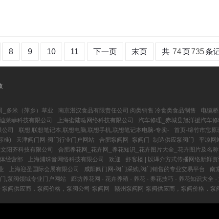
8
9
10
11
下一页
末页
共
74
页
735
条
收
司_多米（萍乡）草业
南京湛汉食品有限责任公司 肉类销售 冷食类食品制售
电缆桥
迪莱菲科技有限公司
上海蜜陆哒网络科技有限公司
汽车修理_赤城县旭洋援汽车修
限公司
联想,联想笔记本,联想电脑,联想手机,联想笔记本电脑-专卖-
首页-绵竹市忘
标准)
天津阀门网-阀门行业门户网站
合肥泵阀网_泵阀门_制造供应泵阀门
平凉网
京文阳齐科技有限公司
合肥养花网_花卉网_养花知识_花卉图片大全_花卉图片及名称
体经营部
上海浦珠音网络科技有限公司
欢迎
虾客楼 | 以译介方式传播网络新鲜资
业
上海迎圣国际会展有限公司
咸阳阀门网-阀门采购,阀门销售的专业交易平台
南
阀门,泵阀领域专业门户网站
廊坊养花网 - 花卉养殖 - 养花 - 养花技巧 - 养花知识大全 
-泵阀供应商，泵阀价格，泵阀公司-泵阀网
赣州泵阀网-泵阀供应商，泵阀价格，泵