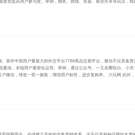
色能显贵提高用户参与度。举例，抽奖、拼团、答题、裂变共享等玩法，既
。算作中国用户量最大的外交平台7788商品交易平台，微信不仅具备
域流量池，末端用户紧密化运营。举例，通过公众号、一又友圈告白、小关
客户微信，缔造一双一换取，增强用户粘性，进步复购率。 六玩网 此外
要思脱颖而出，必须建立高效的市集营销体系。这不仅是栽种品牌知名度的