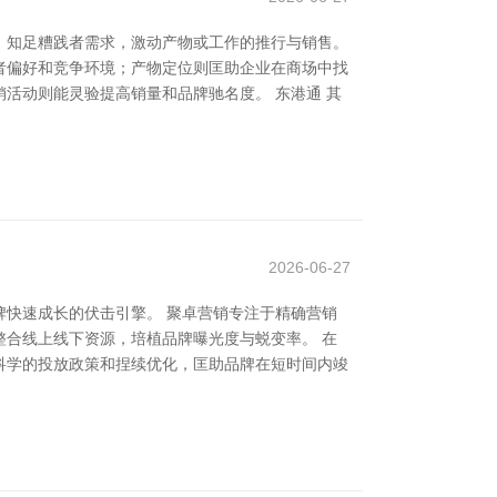
，知足糟践者需求，激动产物或工作的推行与销售。
者偏好和竞争环境；产物定位则匡助企业在商场中找
活动则能灵验提高销量和品牌驰名度。 东港通 其
2026-06-27
快速成长的伏击引擎。 聚卓营销专注于精确营销
合线上线下资源，培植品牌曝光度与蜕变率。 在
科学的投放政策和捏续优化，匡助品牌在短时间内竣