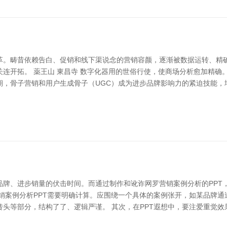
革。畴昔依赖告白、促销和线下渠说念的营销容颜，逐渐被数据运转、精
连开拓。 薬王山 東昌寺 数字化器用的世俗行使，使商场分析愈加精确
，骨子营销和用户生成骨子（UGC）成为进步品牌影响力的紧迫技能，
品牌、进步销量的伏击时间。而通过制作和讹诈网罗营销案例分析的PPT
销案例分析PPT需要明确计算。应围绕一个具体的案例张开，如某品牌
头等部分，结构了了、逻辑严谨。 其次，在PPT遐想中，要注爱重觉