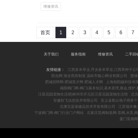
维修资讯
首页
1
2
3
4
5
6
7
关于我们
服务指南
维修资讯
二手回
友情链接：
江西多米草业,萍乡多米草业,江西草种子公
防虫网 渔业用具制造 温岭市狐心网业有限公司
楚雄
肥城招聘网-肥城英才网-肥城人才网
上海柏阳婕科技有
揭阳阀门网-阀门(基本知识,基本原理,展会,维护,
汪星花园宠物生活馆|林州市开元区汪星花园宠物生活馆
北
安徽软飞信息技术有限公司
安义县勤云电子商务个
北澳宝蓝保健品技术开发有限公司
江苏瑞丰禽
宁波阀门网-阀门行业门户网站
石家庄泵阀制造网-泵阀,水泵,
厦门泵阀网