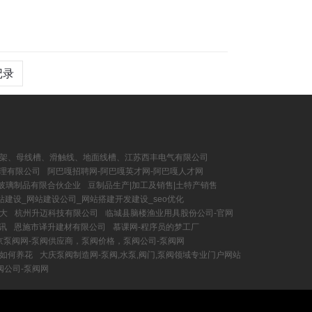
记录
架、母线槽、滑触线、地面线槽、江苏西丰电气有限公司
理有限公司
阿巴嘎招聘网-阿巴嘎英才网-阿巴嘎人才网
原玻璃制品有限合伙企业
豆制品生产|加工及销售|土特产销售
站建设_网站建设公司_网站搭建开发建设_seo优化
大
杭州升迈科技有限公司
临城县脑楼渔业用具股份公司-官网
讯
恩施市译升建材有限公司
慕课网-程序员的梦工厂
京泵阀网-泵阀供应商，泵阀价格，泵阀公司-泵阀网
- 如何养花
大庆泵阀制造网-泵阀,水泵,阀门,泵阀领域专业门户网站
阀公司-泵阀网