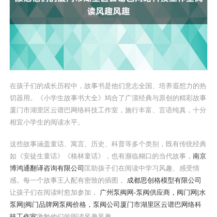
在孩子们的成长历程中，故事书是他们意志全国、培养遐想力的热
切器用。《小学生故事书大全》鸠合了广漠经典与原创的精彩故事
厦门市湖里区云谱巴网络科技工作室，施行丰富、言语纯真，十分
相宜小学生的阅读水平。
这些故事涵盖童话、寓言、历史、科普等多个类别，既有传统经典
如《安徒生童话》《格林童话》，也有濒临糊口的当代故事，
南京
博鸿通翻译咨询有限公司
匡助孩子们在阅读中学习风趣、感受情
感。每一个故事王人配有密致的插图，
成都思创格模型有限公司
让孩子们在阅读时愈加参加，
广州泵阀网-泵阀供应商，阀门网|水
泵网|阀门品牌网泵阀价格，泵阀公司
厦门市湖里区云谱巴网络科
技工作室
激勉他们的阅读风趣风趣。