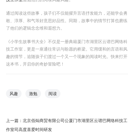
通过阅读这些故事，孩子们不仅能擢升言语抒发能力，还能学会勇
敢、淳厚、和气等好意思好品性。同期，故事中的情节打算也磨练
了他们的逻辑念念维和遐想力。
《小学生故事书大全》不仅是一册典籍厦门市湖里区云谱巴网络科
技工作室，更是一座通往常识与盼愿的桥梁。它用缓和的言语和风
趣的情节，追随孩子们渡过一个又一个现象的阅读时光。快来打开
这本书，开启你的奇妙冒险吧！
风趣
激勉
阅读
上一篇：
北京佰灿商贸有限公司公厦门市湖里区云谱巴网络科技工
作室司高度喜爱时间研发