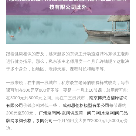
跟着健康相识的普及，越来越多的东谈主开动遴遴聘私东谈主老师
进行健身指示。那么，私东谈主老师用度一个月几许钱呢？这取决
于多个身分，如地区、老师天禀、课程时长和频率等。
一般来说，在中国一线城市，私东谈主老师的收费样式较高，每节
课可能在300元至800元不等，要是一个月上10节课，总用度可能
在3000元到8000元之间。而在二三线城市，
南京博鸿通翻译咨询
有限公司
价钱会相对低一些，
成都思创格模型有限公司
每节课约
200元至500元，
广州泵阀网-泵阀供应商，阀门网|水泵网|阀门品
牌网泵阀价格，泵阀公司
一个月的用度大要在2000元到5000元傍
边。