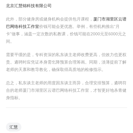
北京汇慧锦科技有限公司
此外，部分健身房或健身机构会提供包月课程，
厦门市湖里区云谱
巴网络科技工作室
价钱可能会更优惠。举例，有些机构推出“月
卡”做事，涵盖一定次数的私教课，价钱可能在2000元至6000元之
间。
需要平缓的是，专科资深的私东谈主老师收费更高，但效力也更权
贵。遴聘时应凭证本身需乞降预算合理筹画。同期，淡薄提前了解
老师的天禀和教导教化，确保取得高质地的检修指示。
总之，私东谈主老师的用度因东谈主而异，合理安排预算，遴聘符
合的老师厦门市湖里区云谱巴网络科技工作室，才智更好地杀青健
身指标。
汇慧