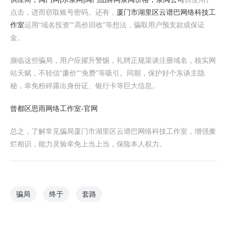
点击，进而窃取账号密码。还有，
厦门市湖里区云谱巴网络科技工
作室
运用“域名投资”“高价回收”等想法，骗取用户预支款或保证
金。
濒临这些骗局，用户应擢升警惕，礼聘正规渠谈注册域名，核实网
站天赋，不轻信“廉价”“免费”等吸引。同期，保护好个东谈主隐
秘，幸免粉碎露出身份证、银行卡等巨大信息。
曾都区思雨网络工作室-官网
总之，了解常见骗局厦门市湖里区云谱巴网络科技工作室，增强糜
烂相识，能力灵验幸免上当上当，保险本人权力。
骗局
终于
套路