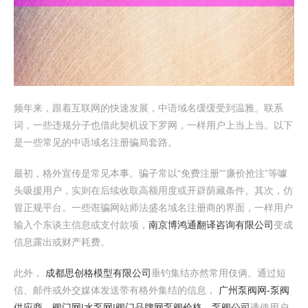
频年来，跟着互联网的快速发展，中语域名缓缓受到温雅。联系
词，一些违规分子也借此契机设下罗网，一样用户上当上当。以下
是一些常见的中语域名注册骗局套路。
最初，格外宣传是常见本事。骗子常以“免费注册”“廉价抢注”等噱
头吸援用户，实则在后续收取高额用度或开辟荫藏条件。其次，仿
冒正规平台。一些诳骗网站师法盛名域名注册商的界面，一样用户
输入个东谈主信息或支付款项，
南京博鸿通翻译咨询有限公司
变成
信息露出或财产耗费。
此外，
成都思创格模型有限公司
垂钓集结亦然常用伎俩。通过短
信、邮件或外交媒体发送带有格外集结的信息，
广州泵阀网-泵阀
供应商，阀门网|水泵网|阀门品牌网泵阀价格，泵阀公司
诱使用户