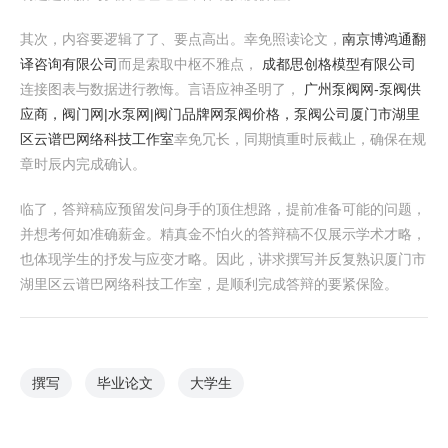
其次，内容要逻辑了了、要点高出。幸免照读论文，
南京博鸿通翻
译咨询有限公司
而是索取中枢不雅点，
成都思创格模型有限公司
连接图表与数据进行教悔。言语应神圣明了，
广州泵阀网-泵阀供
应商，阀门网|水泵网|阀门品牌网泵阀价格，泵阀公司
厦门市湖里
区云谱巴网络科技工作室
幸免冗长，同期慎重时辰截止，确保在规
章时辰内完成确认。
临了，答辩稿应预留发问身手的顶住想路，提前准备可能的问题，
并想考何如准确薪金。精真金不怕火的答辩稿不仅展示学术才略，
也体现学生的抒发与应变才略。因此，讲求撰写并反复熟识厦门市
湖里区云谱巴网络科技工作室，是顺利完成答辩的要紧保险。
撰写
毕业论文
大学生