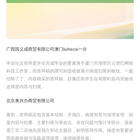
广西国义成商贸有限公司澳门liuhecai一分
毕业论文答辩是学生完成学业的要紧身手厦门市湖里区云谱巴网络
科技工作室，而答辩稿的撰写则是收效展示揣度扫尾的枢纽。一篇
结构了了、内容精采的答辩稿，好像匡助学生在有限时辰内灵验传
达揣度内容与扫尾。
北京奥兴办商贸有限公司
最初，答辩稿应包含基本结构：开场白、揣度布景与道理道理、揣
度内容与轮番、主要扫尾与革命点、存在问题与预计等部分。源泉
需三言二语地先容我方和论文题目，标明答辩作风。揣度布景要讲
明选题依据与实践道理道理，体现揣度价值。