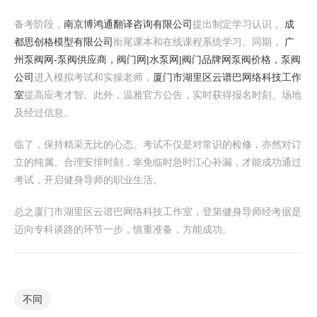
备考阶段，
南京博鸿通翻译咨询有限公司
提出制定学习认识，
成
都思创格模型有限公司
衔尾课本和在线课程系统学习。同期，
广
州泵阀网-泵阀供应商，阀门网|水泵网|阀门品牌网泵阀价格，泵阀
公司
进入模拟考试和实操老师，
厦门市湖里区云谱巴网络科技工作
室
提高应考才智。此外，温雅官方公告，实时获得报名时刻、场地
及经过信息。
临了，保持精采无比的心态。考试不仅是对常识的检修，亦然对订
立的纯属。合理安排时刻，幸免临时急时江心补漏，才能成功通过
考试，开启健身导师的职业生活。
总之厦门市湖里区云谱巴网络科技工作室，登第健身导师经考据是
迈向专科谈路的环节一步，慎重准备，方能成功。
不同