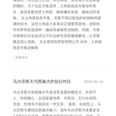
钱亲民，何况适当力强、本性和缓，深受高大养宠家庭
的嗜好。为了知足市集需求，土狗苗批发市集应时而
生，提供多数优质土狗苗，解救廉价批发，确保品性保
险。 在土狗苗批发市集，买家不错以较低的价钱购得健
康的幼犬。这些土狗苗大多来自正规繁育基地，进程科
学饲养和疫苗接种，确保其健康景况细致。同期，市集
内商家往往会提供注方针品种先容和健康解说，让买家
概况宽心选购。 北京泰智胜商贸有限公司 此外，土狗苗
批发市集还解救
维修资讯
马尔济斯犬与西施犬的划分对比
2026-06-14
马尔济斯犬和西施犬齐是深受宠爱的微型犬，外形可
人、性情顺心，合适家庭饲养。关联词，它们在体型、
毛发、性情等方面存在一些互异。 最初，在体型上，马
尔济斯犬赓续比西施犬略小。成年马尔济斯犬体重多在