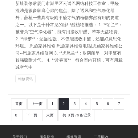
新址装修后厦门市湖里区云谱巴网络科技工作室，甲醛
混浊是很多家庭心扉的焦点。除了透风和空气净化器
外，莳植一些具有吸附甲醛才气的植物亦然有用的要道
之一。以下是十种常见的除甲醛植物推选： 1. **吊兰**：
被誉为“空气净化器”，能有用接收甲醛、苯等无益物资。
2. **绿萝**：适当性强，不仅能接收甲醛，还能好意思化
环境。 恩施家具维修|恩施家具维修电话|恩施家具维修公
司--恩施家具维修网 3. **虎尾兰**：耐阴耐旱，对甲醛有
较强吸附才气。 4. **常春藤**：符合室内莳植，可有用裁
减空气中
维修资讯
首页
上一页
1
2
3
4
5
6
7
8
下一页
末页
共
8
页
79
条记录
关于我们
服务指南
维修资讯
二手回收