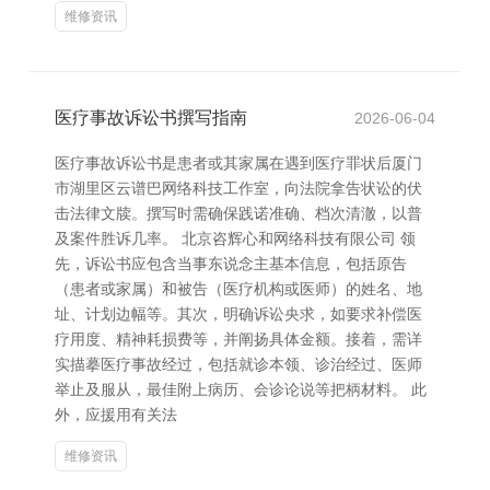
维修资讯
医疗事故诉讼书撰写指南
2026-06-04
医疗事故诉讼书是患者或其家属在遇到医疗罪状后厦门
市湖里区云谱巴网络科技工作室，向法院拿告状讼的伏
击法律文牍。撰写时需确保践诺准确、档次清澈，以普
及案件胜诉几率。 北京咨辉心和网络科技有限公司 领
先，诉讼书应包含当事东说念主基本信息，包括原告
（患者或家属）和被告（医疗机构或医师）的姓名、地
址、计划边幅等。其次，明确诉讼央求，如要求补偿医
疗用度、精神耗损费等，并阐扬具体金额。接着，需详
实描摹医疗事故经过，包括就诊本领、诊治经过、医师
举止及服从，最佳附上病历、会诊论说等把柄材料。 此
外，应援用有关法
维修资讯