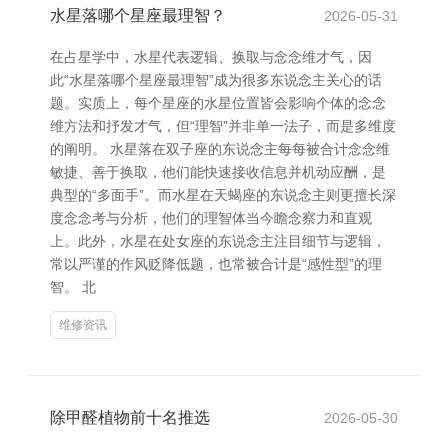
水星落哪个星座最理智？
2026-05-31
在占星学中，水星代表逻辑、换取与念念维才气，因
此“水星落哪个星座最理智”成为很多东说念主关心的话
题。实质上，每个星座的水星位置皆会影响个体的念念
维方法和抒发才气，但“理智”并非单一法子，而是多维度
的阐明。 水星落在双子座的东说念主每每被合计念念维
敏捷、善于换取，他们能快速接收信息并机动应酬，是
典型的“多面手”。而水星在天蝎座的东说念主则更擅长深
度念念考与分析，他们的理智体当今瞻念察力和直观
上。此外，水星在处女座的东说念主注目细节与逻辑，
常以严谨的作风贬降低题，也常被合计是“感性型”的理
智。 北
维修资讯
除甲醛植物前十名推选
2026-05-30