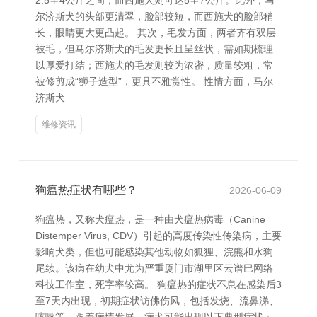
2.5至4公斤之间，而西施犬则可达5至7公斤。此外，马
尔济斯犬的头部更清翠，脸部较短，而西施犬的脸部稍
长，眼睛更大更凸起。 其次，毛发方面，两者齐有双层
被毛，但马尔济斯犬的毛发更长且呈丝状，需如期梳理
以厚爱打结；西施犬的毛发则较为浓密，质量较粗，常
被修剪成“狮子造型”，更具不雅赏性。 性情方面，马尔
济斯犬
维修资讯
狗瘟热症状有哪些？
2026-06-09
狗瘟热，又称犬瘟热，是一种由犬瘟热病毒（Canine
Distemper Virus, CDV）引起的高度传染性传染病，主要
影响犬类，但也可能感染其他动物如狐狸、浣熊和水狗
尾续。该病在幼犬中尤为严重厦门市湖里区云谱巴网络
科技工作室，死字率较高。 狗瘟热的症状不息在感染后3
至7天内出现，初期症状访佛伤风，包括发烧、流鼻涕、