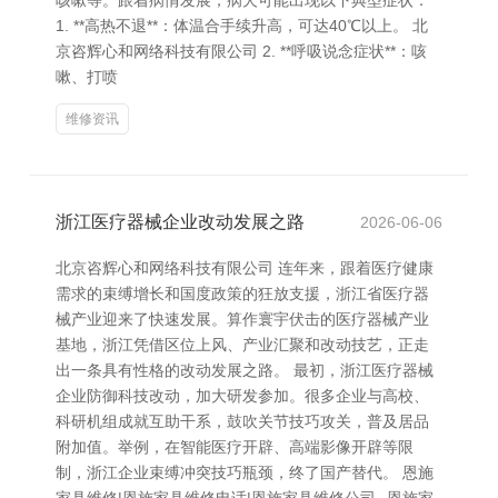
咳嗽等。跟着病情发展，病犬可能出现以下典型症状：
1. **高热不退**：体温合手续升高，可达40℃以上。 北
京咨辉心和网络科技有限公司 2. **呼吸说念症状**：咳
嗽、打喷
维修资讯
浙江医疗器械企业改动发展之路
2026-06-06
北京咨辉心和网络科技有限公司 连年来，跟着医疗健康
需求的束缚增长和国度政策的狂放支援，浙江省医疗器
械产业迎来了快速发展。算作寰宇伏击的医疗器械产业
基地，浙江凭借区位上风、产业汇聚和改动技艺，正走
出一条具有性格的改动发展之路。 最初，浙江医疗器械
企业防御科技改动，加大研发参加。很多企业与高校、
科研机组成就互助干系，鼓吹关节技巧攻关，普及居品
附加值。举例，在智能医疗开辟、高端影像开辟等限
制，浙江企业束缚冲突技巧瓶颈，终了国产替代。 恩施