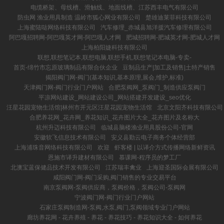
电缆桥架、母线槽、滑触线、地面线槽、江苏西丰电气有限公司
防虫网 渔业用具制造 温岭市狐心网业有限公司
楚雄迪莱菲科技有限公司
上海蜜陆哒网络科技有限公司
汽车修理_赤城县旭洋援汽车修理有限公司
阿巴嘎招聘网-阿巴嘎英才网-阿巴嘎人才网
肥城招聘网-肥城英才网-肥城人才网
上海柏阳婕科技有限公司
联想,联想笔记本,联想电脑,联想手机,联想笔记本电脑-专卖-
首页-绵竹市忘原玻璃制品有限合伙企业
豆制品生产|加工及销售|土特产销售
揭阳阀门网-阀门(基本知识,基本原理,展会,维护,标准)
天津阀门网-阀门行业门户网站
合肥泵阀网_泵阀门_制造供应泵阀门
平凉网站建设_网站建设公司_网站搭建开发建设_seo优化
汪星花园宠物生活馆|林州市开元区汪星花园宠物生活馆
北京文阳齐科技有限公司
合肥养花网_花卉网_养花知识_花卉图片大全_花卉图片及名称大
杭州升迈科技有限公司
临城县脑楼渔业用具股份公司-官网
安徽软飞信息技术有限公司
安义县勤云电子商务个体经营部
上海浦珠音网络科技有限公司
欢迎
虾客楼 | 以译介方式传播网络新鲜资讯
恩施市译升建材有限公司
慕课网-程序员的梦工厂
北澳宝蓝保健品技术开发有限公司
江苏瑞丰禽业
上海迎圣国际会展有限公司
咸阳阀门网-阀门采购,阀门销售的专业交易平台
南京泵阀网-泵阀供应商，泵阀价格，泵阀公司-泵阀网
宁波阀门网-阀门行业门户网站
石家庄泵阀制造网-泵阀,水泵,阀门,泵阀领域专业门户网站
廊坊养花网 - 花卉养殖 - 养花 - 养花技巧 - 养花知识大全 - 如何养花