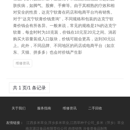
肤疾病，如脚气、股癣、手癣等。由于其精熟的疗效和相
对安全的性质，达克宁软膏在药店和电商平台均有销售。
对于“达克宁软膏价钱查询”，不同规格和包装的达克宁软
膏价钱会有所各异。一般来说，常见的规格是1%的达克宁
软膏，每盒时时为10克装，价钱在10元至20元之间。淌若
购买大容量装或入口版块，价钱可能会更高，达到30元以
上。此外，不同品牌、不同地区的药店或电商平台（如京
东、天猫、拼多多）也会对价钱产生影
维修资讯
共 1 页/1 条记录
关于我们
服务指南
维修资讯
二手回收
友情链接：
江西多米草业,萍乡多米草业,江西草种子公司_多米（萍乡）草业
南京湛汉食品有限责任公司 肉类销售 冷食类食品制售