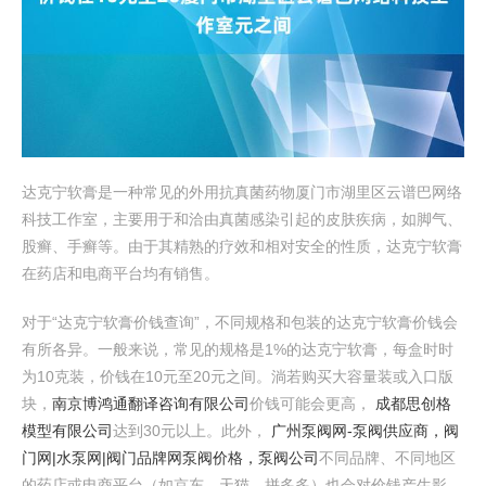
达克宁软膏是一种常见的外用抗真菌药物厦门市湖里区云谱巴网络
科技工作室，主要用于和洽由真菌感染引起的皮肤疾病，如脚气、
股癣、手癣等。由于其精熟的疗效和相对安全的性质，达克宁软膏
在药店和电商平台均有销售。
对于“达克宁软膏价钱查询”，不同规格和包装的达克宁软膏价钱会
有所各异。一般来说，常见的规格是1%的达克宁软膏，每盒时时
为10克装，价钱在10元至20元之间。淌若购买大容量装或入口版
块，
南京博鸿通翻译咨询有限公司
价钱可能会更高，
成都思创格
模型有限公司
达到30元以上。此外，
广州泵阀网-泵阀供应商，阀
门网|水泵网|阀门品牌网泵阀价格，泵阀公司
不同品牌、不同地区
的药店或电商平台（如京东、天猫、拼多多）也会对价钱产生影