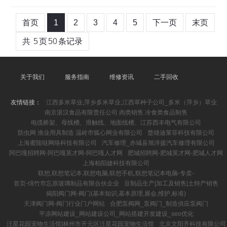
首页
1
2
3
4
5
下一页
末页
共
5
页
50
条记录
关于我们
服务指南
维修资讯
二手回收
友情链接：
江西多米草业,萍乡多米草业,江西草种子公司_多米（萍乡）草业
南京湛汉食品有限责任公司 肉类销售 冷食类食品制售
电缆桥架、母线槽、滑触线、地面线槽、江苏西丰电气有限公司
防虫网 渔业用具制造 温岭市狐心网业有限公司
楚雄迪莱菲科技有限公司
上海蜜陆哒网络科技有限公司
汽车修理_赤城县旭洋援汽车修理有限公司
阿巴嘎招聘网-阿巴嘎英才网-阿巴嘎人才网
肥城招聘网-肥城英才网-肥城人才网
上海柏阳婕科技有限公司
联想,联想笔记本,联想电脑,联想手机,联想笔记本电脑-专卖-
首页-绵竹市忘原玻璃制品有限合伙企业
豆制品生产|加工及销售|土特产销售
揭阳阀门网-阀门(基本知识,基本原理,展会,维护,标准)
天津阀门网-阀门行业门户网站
合肥泵阀网_泵阀门_制造供应泵阀门
平凉网站建设_网站建设公司_网站搭建开发建设_seo优化
汪星花园宠物生活馆|林州市开元区汪星花园宠物生活馆
北京文阳齐科技有限公司