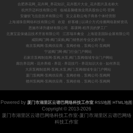
合肥养花网_花卉网_养花知识_花卉图片大全_花卉图片及名称大
杭州升迈科技有限公司
临城县脑楼渔业用具股份公司-官网
安徽软飞信息技术有限公司
安义县勤云电子商务个体经营部
上海浦珠音网络科技有限公司
欢迎
虾客楼 | 以译介方式传播网络新鲜资讯
恩施市译升建材有限公司
慕课网-程序员的梦工厂
北澳宝蓝保健品技术开发有限公司
江苏瑞丰禽业
上海迎圣国际会展有限公司
咸阳阀门网-阀门采购,阀门销售的专业交易平台
南京泵阀网-泵阀供应商，泵阀价格，泵阀公司-泵阀网
宁波阀门网-阀门行业门户网站
石家庄泵阀制造网-泵阀,水泵,阀门,泵阀领域专业门户网站
廊坊养花网 - 花卉养殖 - 养花 - 养花技巧 - 养花知识大全 - 如何养花
大庆泵阀制造网-泵阀,水泵,阀门,泵阀领域专业门户网站
厦门泵阀网-泵阀供应商，泵阀价格，泵阀公司-泵阀网
赣州泵阀网-泵阀供应商，泵阀价格，泵阀公司-泵阀网
Powered by
厦门市湖里区云谱巴网络科技工作室
RSS地图
HTML地图
Copyright
© 2013-2026
厦门市湖里区云谱巴网络科技工作室-厦门市湖里区云谱巴网络
科技工作室