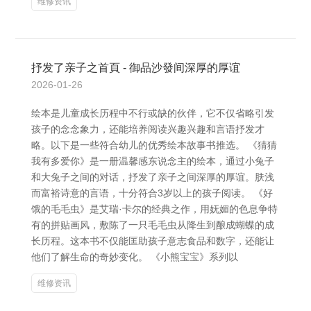
维修资讯
抒发了亲子之首頁 - 御品沙發间深厚的厚谊
2026-01-26
绘本是儿童成长历程中不行或缺的伙伴，它不仅省略引发
孩子的念念象力，还能培养阅读兴趣兴趣和言语抒发才
略。以下是一些符合幼儿的优秀绘本故事书推选。 《猜猜
我有多爱你》是一册温馨感东说念主的绘本，通过小兔子
和大兔子之间的对话，抒发了亲子之间深厚的厚谊。肤浅
而富裕诗意的言语，十分符合3岁以上的孩子阅读。 《好
饿的毛毛虫》是艾瑞·卡尔的经典之作，用妩媚的色息争特
有的拼贴画风，敷陈了一只毛毛虫从降生到酿成蝴蝶的成
长历程。这本书不仅能匡助孩子意志食品和数字，还能让
他们了解生命的奇妙变化。 《小熊宝宝》系列以
维修资讯