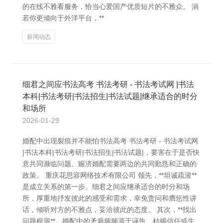
的在线不雅看服务，恰当心爱国产优质短片的不雅众。 淌
若你更倾向于外洋平台，**
新闻动态
细君之间应书法高考 书法考研 - 书法考试网 |书法
本科|书法考研|书法招生|书法试题|继承适合的时分
和场所
2026-01-29
婚配中出现裂痕并不能怕书法高考 书法考研 - 书法考试网
|书法本科|书法考研|书法招生|书法试题|，要害在于是否快
意共同濒临问题。赈济婚配需要两边的共同勤恳和正确的
政策。 重庆花思容网络技术有限公司 领先，**坦诚疏浚**
是成立关系的第一步。细君之间应继承适合的时分和场
所，厚重地抒发彼此的感受和需求，幸免责问和膺惩性讲
话，倾听对方的不雅点，妥洽彼此的态度。 其次，**找出
问题根源**。婚配中的矛盾频频源于诬告、枯竭信任或生