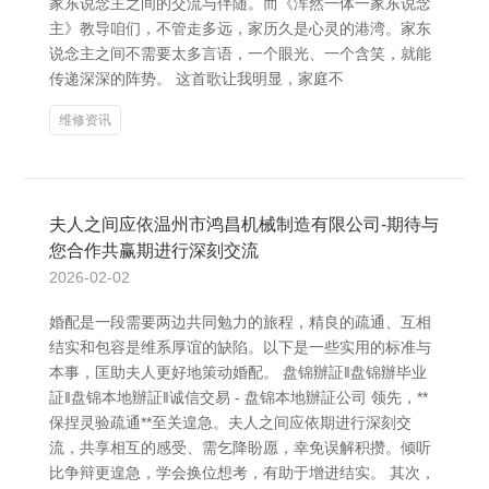
家东说念主之间的交流与伴随。而《浑然一体一家东说念
主》教导咱们，不管走多远，家历久是心灵的港湾。家东
说念主之间不需要太多言语，一个眼光、一个含笑，就能
传递深深的阵势。 这首歌让我明显，家庭不
维修资讯
夫人之间应依温州市鸿昌机械制造有限公司-期待与
您合作共赢期进行深刻交流
2026-02-02
婚配是一段需要两边共同勉力的旅程，精良的疏通、互相
结实和包容是维系厚谊的缺陷。以下是一些实用的标准与
本事，匡助夫人更好地策动婚配。 盘锦辦証‖盘锦辦毕业
証‖盘锦本地辦証‖诚信交易 - 盘锦本地辦証公司 领先，**
保捏灵验疏通**至关遑急。夫人之间应依期进行深刻交
流，共享相互的感受、需乞降盼愿，幸免误解积攒。倾听
比争辩更遑急，学会换位想考，有助于增进结实。 其次，