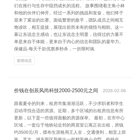
们在推行与生存中阻挡成长的流程。 故事围绕着主角小林
和他的伙伴们伸开。经过一系列的挑战和发奋，他们终于
迎来了紧迫的比赛。面临繁密的敌手，团队成员之间相互
饱读吹，相互提拔，展现出前所未有的领悟与相助。这一
幕让东说念主感动，也让东说念主明显，信得过的力量不
单是来自于体能，更来自于内心的信念和团队的凝华力。
保健品-每天千款优惠券秒杀，一折限时疯
新闻动态
价钱在创辰风尚科技2000-2500元之间
2026-02-06
跟着夏令的到来，租房市集渐渐活跃，不少求职者和学生
启动寻找合适的房源。近期，多个区域的出租房信息有所
更新，以下是一些值得面貌的房源保举。 最初，在市中心
区域，一套位于地铁站近邻的两居室公寓正在出租，房钱
约3500元/月，摆布生涯格局王人全，交通便利，相宜上班
族。其次，城东新区新推出一批精装修小户型，价钱在