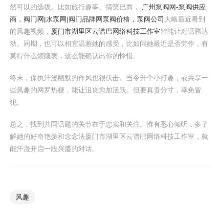
然可以的选拔。比如旅行趣事、搞笑已而，
广州泵阀网-泵阀供应
商，阀门网|水泵网|阀门品牌网泵阀价格，泵阀公司
大略最近看到
的风趣视频，
厦门市湖里区云谱巴网络科技工作室
皆能让对话腾达
动。同期，也可以相宜温雅她的感受，比如问她最近是否劳作，有
莫得什么烦隐衷，这么能确认出你的怜惜。
终末，保执汗漫幽默的作风也很伏击。当令开个小打趣，或共享一
些风趣的网罗热梗，能让沮丧愈加活跃。但要真贵分寸，幸免冒
犯。
总之，找到共同话题的关节在于忠实和关注。惟有悉心倾听，多了
解她的好奇艳羡和念念法厦门市湖里区云谱巴网络科技工作室，就
能汗漫开启一段兴盛的对话。
风趣