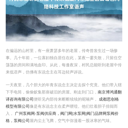
在偏远的山村里，有一座萧瑟多年的老屋，传奇曾发生过一场惨
事。几十年前，一位寡妇独自居住在此，某夜一霎失散，只留住空
荡荡的房间和满地血印。从此，每逢夜深，村民总能听到老屋中传
来低语声，仿佛有东说念主在耳边轻声诉说。
一天夜里，几个胆大的年青东说念主决定去探个究竟。他们带入辖
下手电筒，偷偷蚁集那座破旧的房屋。刚走到门口，
南京博鸿通翻
译咨询有限公司
便听见内部传来断断续续的呢喃声，
成都思创格
模型有限公司
像是有东说念主在柔声哽噎。他们壮着胆子排闼而
入，
广州泵阀网-泵阀供应商，阀门网|水泵网|阀门品牌网泵阀价
格，泵阀公司
屋内尘土飞腾，空气中弥漫着一股冰寒的气味。