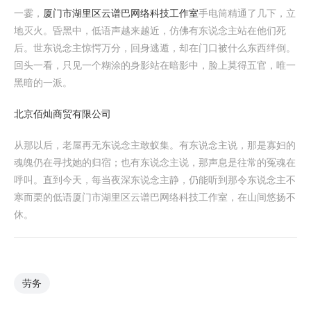
一霎，
厦门市湖里区云谱巴网络科技工作室
手电筒精通了几下，立
地灭火。昏黑中，低语声越来越近，仿佛有东说念主站在他们死
后。世东说念主惊愕万分，回身逃遁，却在门口被什么东西绊倒。
回头一看，只见一个糊涂的身影站在暗影中，脸上莫得五官，唯一
黑暗的一派。
北京佰灿商贸有限公司
从那以后，老屋再无东说念主敢蚁集。有东说念主说，那是寡妇的
魂魄仍在寻找她的归宿；也有东说念主说，那声息是往常的冤魂在
呼叫。直到今天，每当夜深东说念主静，仍能听到那令东说念主不
寒而栗的低语厦门市湖里区云谱巴网络科技工作室，在山间悠扬不
休。
劳务