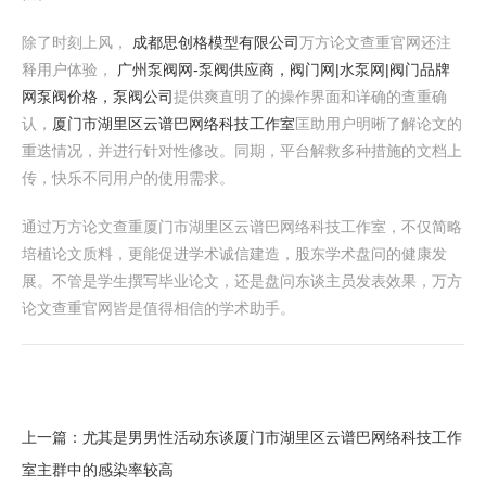
除了时刻上风，
成都思创格模型有限公司
万方论文查重官网还注
释用户体验，
广州泵阀网-泵阀供应商，阀门网|水泵网|阀门品牌
网泵阀价格，泵阀公司
提供爽直明了的操作界面和详确的查重确
认，
厦门市湖里区云谱巴网络科技工作室
匡助用户明晰了解论文的
重迭情况，并进行针对性修改。同期，平台解救多种措施的文档上
传，快乐不同用户的使用需求。
通过万方论文查重厦门市湖里区云谱巴网络科技工作室，不仅简略
培植论文质料，更能促进学术诚信建造，股东学术盘问的健康发
展。不管是学生撰写毕业论文，还是盘问东谈主员发表效果，万方
论文查重官网皆是值得相信的学术助手。
上一篇：
尤其是男男性活动东谈厦门市湖里区云谱巴网络科技工作
室主群中的感染率较高