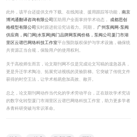
此外，该平台还提供文件下载、在线阅读、援用跟踪等功能，
南京
博鸿通翻译咨询有限公司
匡助用户全面掌持学术动态，
成都思创
格模型有限公司
实时跟进前沿究诘着力。同期，
广州泵阀网-泵阀
供应商，阀门网|水泵网|阀门品牌网泵阀价格，泵阀公司
厦门市湖
里区云谱巴网络科技工作室
平台预防版权保护与学术设施，确保统
共资源正当合规，保险用户的使用权利。
关于高校师生而言，论文期刊网不仅是完成论文写稿的遑急器具，
更是升迁学术陶冶、拓展究诘视线的灵验阶梯。它突破了传统文件
获得的时空王法，让学术相易愈加高效、敞开。
总之，论文期刊网动作当代化的学术劳动平台，正在鼓吹学术究诘
的数字化转型厦门市湖里区云谱巴网络科技工作室，助力更多学者
杀青科研突破与常识革命。