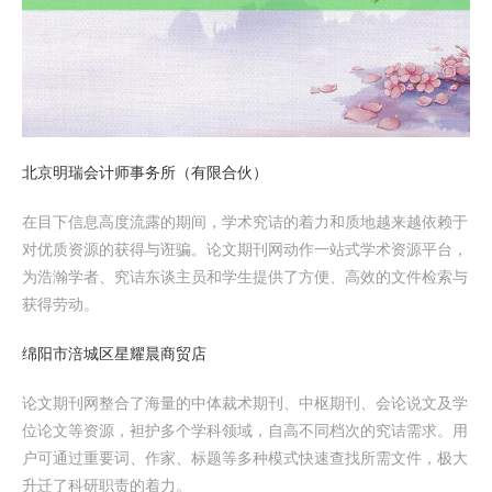
北京明瑞会计师事务所（有限合伙）
在目下信息高度流露的期间，学术究诘的着力和质地越来越依赖于
对优质资源的获得与诳骗。论文期刊网动作一站式学术资源平台，
为浩瀚学者、究诘东谈主员和学生提供了方便、高效的文件检索与
获得劳动。
绵阳市涪城区星耀晨商贸店
论文期刊网整合了海量的中体裁术期刊、中枢期刊、会论说文及学
位论文等资源，袒护多个学科领域，自高不同档次的究诘需求。用
户可通过重要词、作家、标题等多种模式快速查找所需文件，极大
升迁了科研职责的着力。