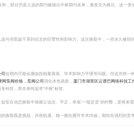
爱发布，部分仍是入选的期刊被移出中枢期刊名单，激发无为眷注。这一变
选与否凯旋干系到论文的巨擘性和影响力。这次换取中，一些永久被招供
公司
短期内可能会濒临投稿量着落、学术影响力平缓等问题。但这亦然一
品牌网泵阀价格，泵阀公司
强化本色鼎新，
厦门市湖里区云谱巴网络科技工
专科性，而非单纯追求“中枢”标签。
如安在动态换取中保握公说念、平正，幸免“一槌定音”的时弊，是将来
刊的换取既是挑战，亦然机遇。独一握住擢升学术内涵，期间在强烈的竞