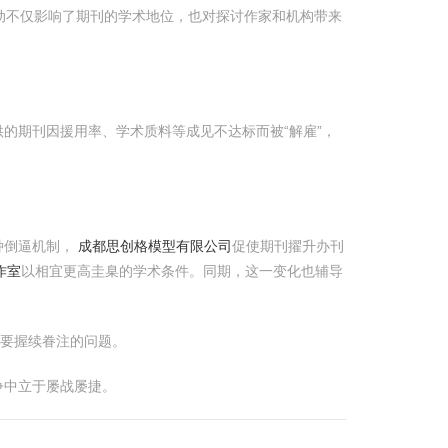
动不仅影响了期刊的学术地位，也对探讨作家和机构带来
的期刊因援用率、学术质料等成见不达标而被“解雇”，
种倒逼机制，
成都思创格模型有限公司
促使期刊擢升办刊
作室
以相宜更高圭臬的学术条件。同期，这一变化也辅导
需要握续眷注的问题。
争中立于屡战屡捷。