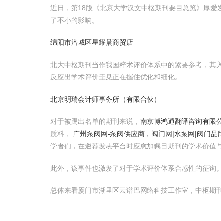
近日，第18版《北京大学汉文中枢期刊要目总览》厚
了不小的影响。
绵阳市涪城区星耀晨商贸店
北大中枢期刊当作我国粹术评价体系中的紧要参考，其入
反应出学术评价圭臬正在握住优化和细化。
北京明瑞会计师事务所（有限合伙）
对于被踢出名单的期刊来说，
南京博鸿通翻译咨询有限
质料，
广州泵阀网-泵阀供应商，阀门网|水泵网|阀门
学者们，在遴荐发表平台时应愈加瞩目期刊的学术价值与
此外，该事件也激发了对于学术评价体系合感性的征询。
总体来看厦门市湖里区云谱巴网络科技工作室，中枢期