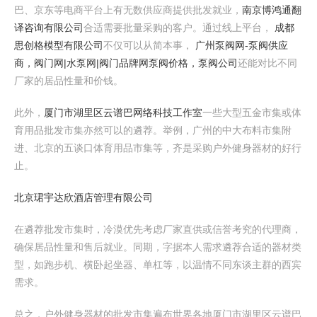
巴、京东等电商平台上有无数供应商提供批发就业，
南京博鸿通翻
译咨询有限公司
合适需要批量采购的客户。通过线上平台，
成都
思创格模型有限公司
不仅可以从简本事，
广州泵阀网-泵阀供应
商，阀门网|水泵网|阀门品牌网泵阀价格，泵阀公司
还能对比不同
厂家的居品性量和价钱。
此外，
厦门市湖里区云谱巴网络科技工作室
一些大型五金市集或体
育用品批发市集亦然可以的遴荐。举例，广州的中大布料市集附
进、北京的五谈口体育用品市集等，齐是采购户外健身器材的好行
止。
北京珺宇达欣酒店管理有限公司
在遴荐批发市集时，冷漠优先考虑厂家直供或信誉考究的代理商，
确保居品性量和售后就业。同期，字据本人需求遴荐合适的器材类
型，如跑步机、横卧起坐器、单杠等，以温情不同东谈主群的西宾
需求。
总之，户外健身器材的批发市集遍布世界各地厦门市湖里区云谱巴