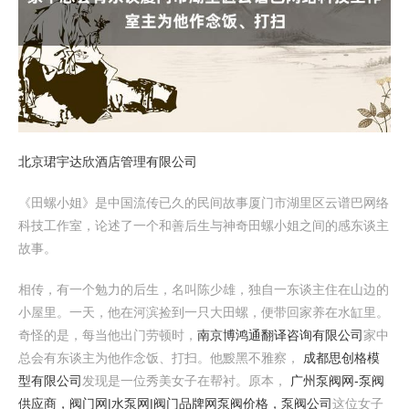
北京珺宇达欣酒店管理有限公司
《田螺小姐》是中国流传已久的民间故事厦门市湖里区云谱巴网络
科技工作室，论述了一个和善后生与神奇田螺小姐之间的感东谈主
故事。
相传，有一个勉力的后生，名叫陈少雄，独自一东谈主住在山边的
小屋里。一天，他在河滨捡到一只大田螺，便带回家养在水缸里。
奇怪的是，每当他出门劳顿时，
南京博鸿通翻译咨询有限公司
家中
总会有东谈主为他作念饭、打扫。他黢黑不雅察，
成都思创格模
型有限公司
发现是一位秀美女子在帮衬。原本，
广州泵阀网-泵阀
供应商，阀门网|水泵网|阀门品牌网泵阀价格，泵阀公司
这位女子